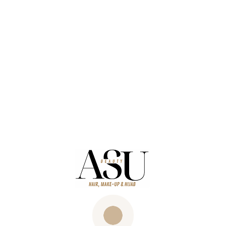
Klantenbeoordeling
Heel vriendelijk en behulpzaam! Ik heb
mijn haren laten knippen, verven en ze
heeft ook mijn haren geföhnd. Ze wist
precies wat ik wilde. Super mooi