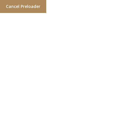
Cancel Preloader
Kleuren
Home
Kleuren
VAN FELLE TOT NATUURLIJKE KLEUREN